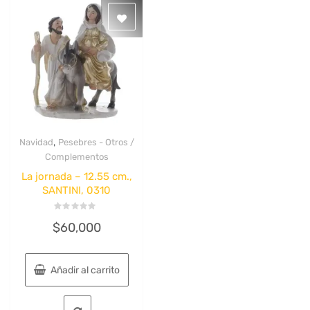
,
Navidad
Pesebres - Otros /
Quick View
Complementos
La jornada – 12.55 cm.,
SANTINI, 0310
Valorado
$
60,000
con
0
de
5
Añadir al carrito