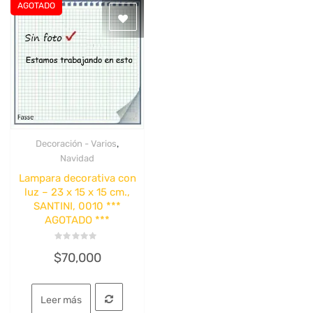
AGOTADO
,
Decoración - Varios
Quick View
Navidad
Lampara decorativa con
luz – 23 x 15 x 15 cm.,
SANTINI, 0010 ***
AGOTADO ***
Valorado
$
70,000
con
0
de
5
Leer más