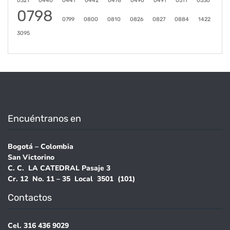
0321
0440
0441
0442
0478
0490
0491
0511
0530
0798
0799
0800
0810
0826
0827
0884
1422
3095
Encuéntranos en
Bogotá – Colombia
San Victorino
C. C. LA CATEDRAL Pasaje 3
Cr. 12 No. 11 – 35 Local 3501 (101)
Contactos
Cel. 316 436 9029