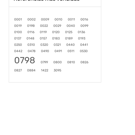
0001
0002
0009
0010
0011
0016
0019
019B
0022
0029
0040
0099
0100
0116
0119
0120
0125
0136
0137
0148
0157
0183
0189
0193
0250
0310
0320
0321
0440
0441
0442
0478
0490
0491
0511
0530
0798
0799
0800
0810
0826
0827
0884
1422
3095