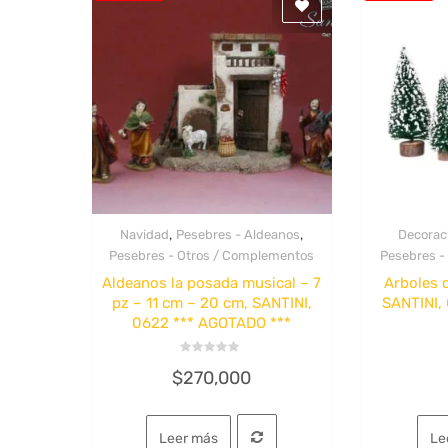
,
,
Navidad
Pesebres - Aldeanos
Decoraci
Quick View
Pesebres - Otros / Complementos
Pesebres -
Aldeanos la posada musical – 7
Arboles d
pz – 11 cm – 20 cm, SANTINI,
SANTINI,
0622 *** AGOTADO ***
Valorado
$
270,000
con
0
de
5
Leer más
Le