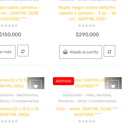
os sobre camellos –
Reyes magos sobre elefante,
 cm., SANTINI, 5018
caballo y camello – 3 pz – 16
 AGOTADO ***
cm., SANTINI, 0651
Valorado
Valorado
$
150,000
$
290,000
con
con
0
0
de
de
5
5
er más
Añadir al carrito
AGOTADO
,
,
,
esebres - Nacimientos
Decoración - Villas
Navidad
Quick View
Quick View
 Otros / Complementos
Pesebres - Otros / Complementos
amila 22 x 12.5 x 15
Villa – arbol, SANTINI, 0048 ***
 SANTINI, 0826
AGOTADO ***
Valorado
Valorado