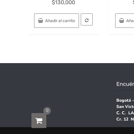
$
130,000
con
0
de
5
Añadir al carrito
Añad
Encuén
Bogotá 
San Vict
0
C. C. L
Cr. 12 N