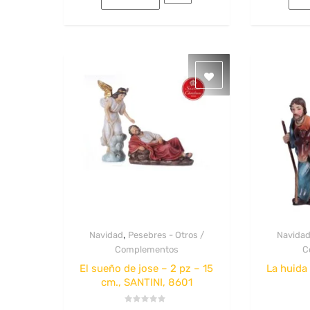
,
Navidad
Pesebres - Otros /
Navida
Quick View
Complementos
C
El sueño de jose – 2 pz – 15
La huida 
cm., SANTINI, 8601