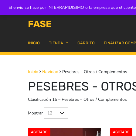
Saltar
El envío se hace por INTERRAPIDISIMO o la empresa que el cliente no
al
contenido
FASE
INICIO
TIENDA
CARRITO
FINALIZAR COM
Pesebres - Otros / Complementos
Inicio
Navidad
PESEBRES - OTRO
Clasificación 15 – Pesebres – Otros / Complementos
Mostrar
AGOTADO
AGOTADO