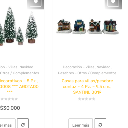
,
,
,
,
ón - Villas
Navidad
Decoración - Villas
Navidad
Quick View
Quick View
 Otros / Complementos
Pesebres - Otros / Complementos
ecorativos – 5 Pz.,
Casas para villas/pesebre
 0008 *** AGOTADO
conluz – 4 Pz. – 9.5 cm.,
***
SANTINI, 0019
Valorado
Valorado
$
30,000
con
con
0
0
de
de
5
5
er más
Leer más