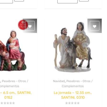
,
,
d
Pesebres - Otros /
Navidad
Pesebres - Otros /
Quick View
Quick View
omplementos
Complementos
– 6.5 cm., SANTINI,
La jornada – 12.55 cm.,
0152
SANTINI, 0310