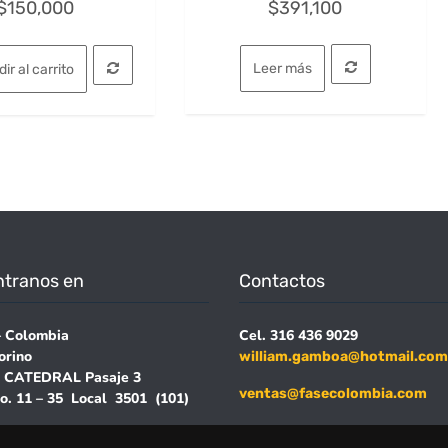
$
150,000
$
391,100
con
con
0
0
de
de
5
5
Leer más
ir al carrito
tranos en
Contactos
– Colombia
Cel. 316 436 9029
orino
william.gamboa@hotmail.com
A CATEDRAL Pasaje 3
ventas@fasecolombia.com
o. 11 – 35 Local 3501 (101)