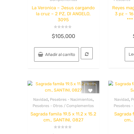
La Veronica – Jesus cargando
Reyes mag
la cruz – 2 PZ, DI ANGELO,
3 pz – 16
3095
***
Valorado
$
105,000
con
0
de
5
Le
Añadir al carrito
,
,
,
Navidad
Pesebres - Nacimientos
Navidad
P
Quick View
Pesebres - Otros / Complementos
Pesebres -
Sagrada famila 19.5 x 11.2 x 15.2
Sagrada f
cm., SANTINI, 0827
cm.,
Valorado