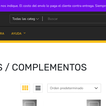
s indique. El costo del envío lo paga el cliente contra entrega. Siempr
PRA
AYUDA
S / COMPLEMENTOS