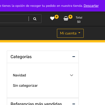
e tienes la opción de recoger tu pedido en nuestra tienda.
Descartar
0
0
Total
$
0
Mi cuenta
Categorías
Navidad
Sin categorizar
Referencias más vendidas