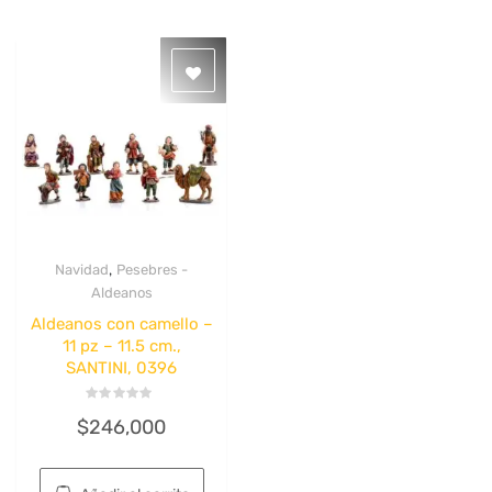
,
Navidad
Pesebres -
Quick View
Aldeanos
Aldeanos con camello –
11 pz – 11.5 cm.,
SANTINI, 0396
Valorado
$
246,000
con
0
de
5