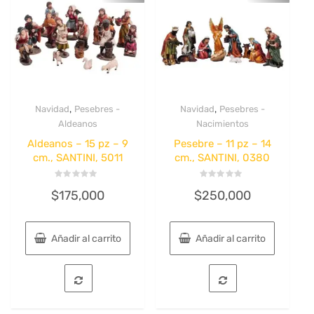
,
,
Navidad
Pesebres -
Navidad
Pesebres -
Quick View
Quick View
Aldeanos
Nacimientos
Aldeanos – 15 pz – 9
Pesebre – 11 pz – 14
cm., SANTINI, 5011
cm., SANTINI, 0380
Valorado
Valorado
$
175,000
$
250,000
con
con
0
0
de
de
5
5
Añadir al carrito
Añadir al carrito