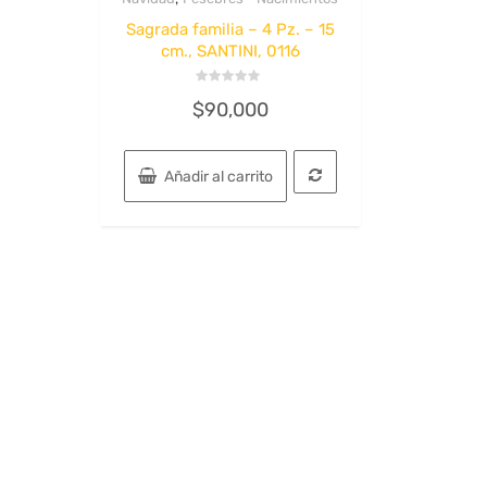
Quick View
Sagrada familia – 4 Pz. – 15
cm., SANTINI, 0116
Valorado
$
90,000
con
0
de
5
Añadir al carrito