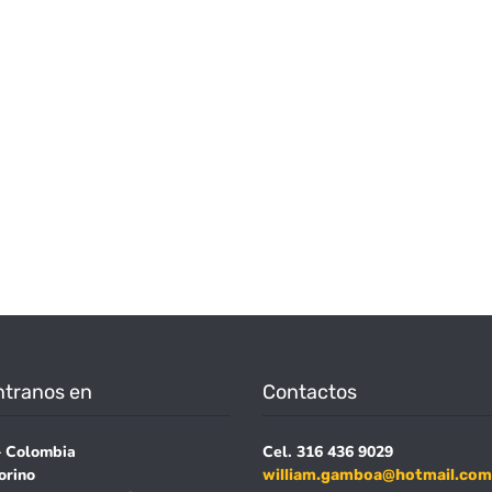
tranos en
Contactos
– Colombia
Cel. 316 436 9029
orino
william.gamboa@hotmail.com