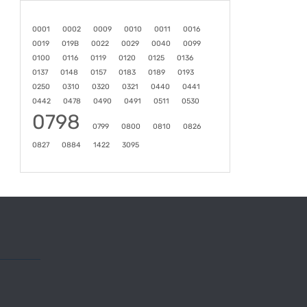
0001
0002
0009
0010
0011
0016
0019
019B
0022
0029
0040
0099
0100
0116
0119
0120
0125
0136
0137
0148
0157
0183
0189
0193
0250
0310
0320
0321
0440
0441
0442
0478
0490
0491
0511
0530
0798
0799
0800
0810
0826
0827
0884
1422
3095