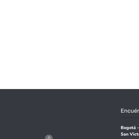
Encuén
Bogotá 
San Vict
0