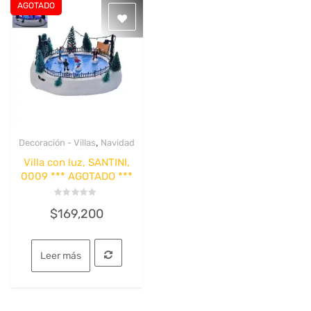
AGOTADO
,
Decoración - Villas
Navidad
Quick View
Villa con luz, SANTINI,
0009 *** AGOTADO ***
Valorado
$
169,200
con
0
de
5
Leer más