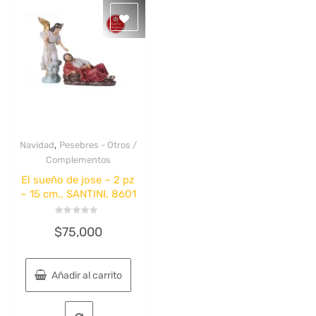
,
Navidad
Pesebres - Otros /
Quick View
Complementos
El sueño de jose – 2 pz
– 15 cm., SANTINI, 8601
Valorado
$
75,000
con
0
de
5
Añadir al carrito