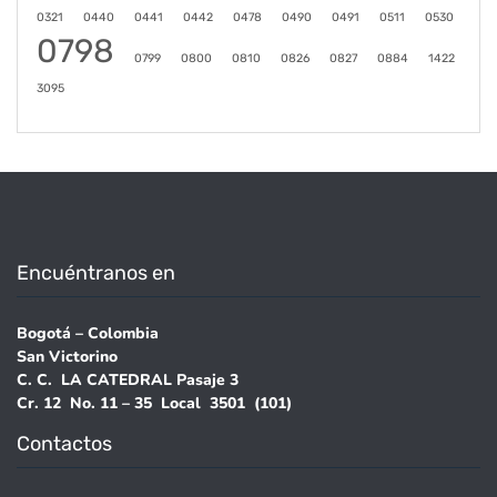
0321
0440
0441
0442
0478
0490
0491
0511
0530
0798
0799
0800
0810
0826
0827
0884
1422
3095
Encuéntranos en
Bogotá – Colombia
San Victorino
C. C. LA CATEDRAL Pasaje 3
Cr. 12 No. 11 – 35 Local 3501 (101)
Contactos