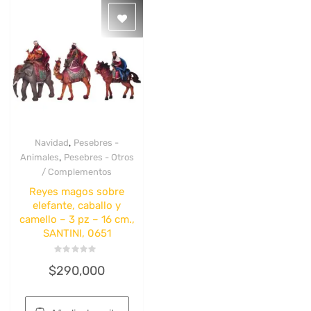
,
Navidad
Pesebres -
Quick View
,
Animales
Pesebres - Otros
/ Complementos
Reyes magos sobre
elefante, caballo y
camello – 3 pz – 16 cm.,
SANTINI, 0651
Valorado
$
290,000
con
0
de
5