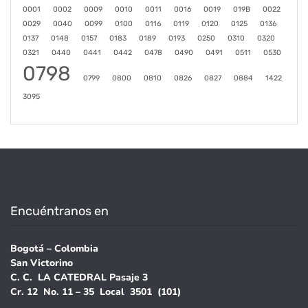
0001
0002
0009
0010
0011
0016
0019
019B
0022
0029
0040
0099
0100
0116
0119
0120
0125
0136
0137
0148
0157
0183
0189
0193
0250
0310
0320
0321
0440
0441
0442
0478
0490
0491
0511
0530
0798
0799
0800
0810
0826
0827
0884
1422
3095
Encuéntranos en
Bogotá – Colombia
San Victorino
C. C. LA CATEDRAL Pasaje 3
Cr. 12 No. 11 – 35 Local 3501 (101)