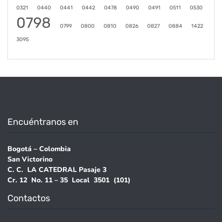
0321
0440
0441
0442
0478
0490
0491
0511
0530
0798
0799
0800
0810
0826
0827
0884
1422
3095
Encuéntranos en
Bogotá – Colombia
San Victorino
C. C. LA CATEDRAL Pasaje 3
Cr. 12 No. 11 – 35 Local 3501 (101)
Contactos