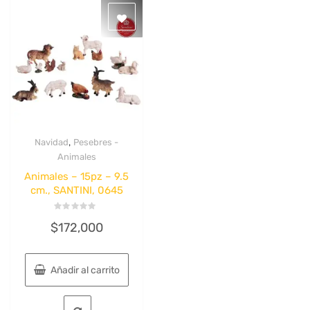
,
Navidad
Pesebres -
Quick View
Animales
Animales – 15pz – 9.5
cm., SANTINI, 0645
Valorado
$
172,000
con
0
de
5
Añadir al carrito