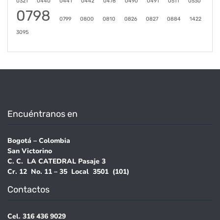
0321
0440
0441
0442
0478
0490
0491
0511
0530
0798
0799
0800
0810
0826
0827
0884
1422
3095
Encuéntranos en
Bogotá – Colombia
San Victorino
C. C. LA CATEDRAL Pasaje 3
Cr. 12 No. 11 – 35 Local 3501 (101)
Contactos
Cel. 316 436 9029