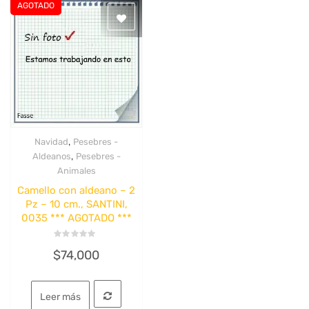
AGOTADO
,
Navidad
Pesebres -
Quick View
,
Aldeanos
Pesebres -
Animales
Camello con aldeano – 2
Pz – 10 cm., SANTINI,
0035 *** AGOTADO ***
Valorado
$
74,000
con
0
de
5
Leer más