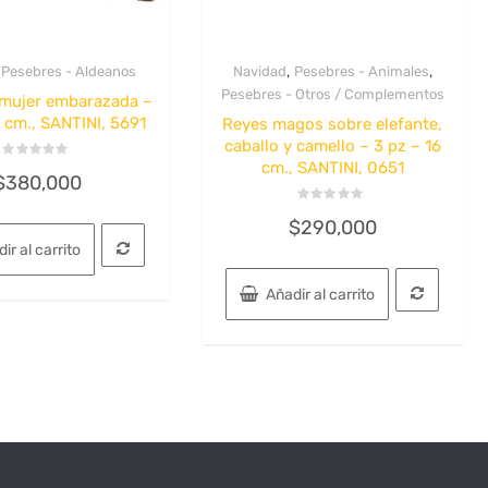
,
,
,
Pesebres - Aldeanos
Navidad
Pesebres - Animales
Quick View
Quick View
Pesebres - Otros / Complementos
mujer embarazada –
5 cm., SANTINI, 5691
Reyes magos sobre elefante,
caballo y camello – 3 pz – 16
cm., SANTINI, 0651
Valorado
$
380,000
con
0
de
Valorado
5
$
290,000
con
0
ir al carrito
de
5
Añadir al carrito