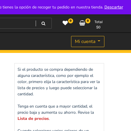
e tienes la opción de recoger tu pedido en nuestra tienda.
Descartar
0
0
Total
$
0
Mi cuenta
Si el producto se compra dependiendo de
alguna característica, como por ejemplo el
color, primero elija la característica para ver la
lista de precios y luego puede seleccionar la
cantidad.
Tenga en cuenta que a mayor cantidad, el
precio baja y aumenta su ahorro. Revise la
Lista de precios
.
Cuando seleccione varios colores de un