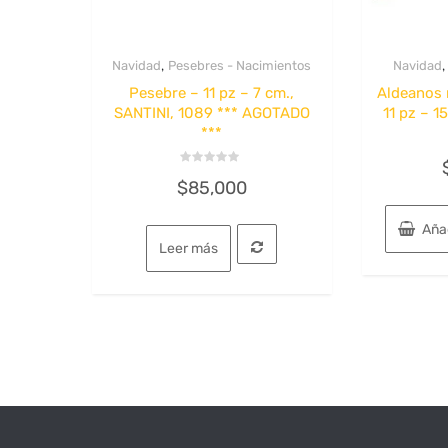
,
Navidad
Pesebres - Nacimientos
Navidad
Quick View
Pesebre – 11 pz – 7 cm.,
Aldeanos 
SANTINI, 1089 *** AGOTADO
11 pz – 1
***
Valorado
$
85,000
con
0
de
5
Añad
Leer más