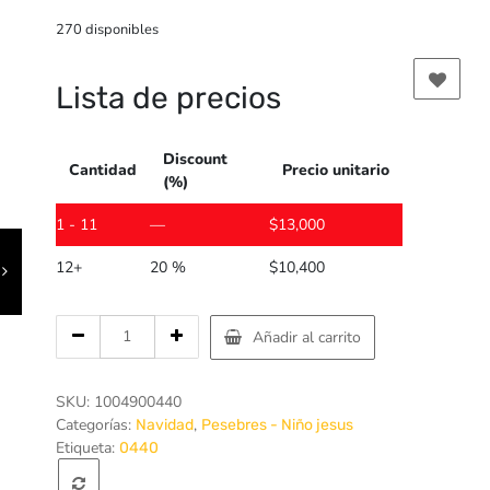
270 disponibles
Lista de precios
Discount
Cantidad
Precio unitario
(%)
1 - 11
—
$
13,000
12+
20 %
$
10,400
Cantidad
Añadir al carrito
de
Niño
Dios
SKU:
1004900440
con
Categorías:
,
Navidad
Pesebres - Niño jesus
aureola
Etiqueta:
0440
-
6