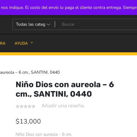
s indique. El costo del envío lo paga el cliente contra entrega. Siempr
PRA
AYUDA
aureola – 6 cm., SANTINI, 0440
Niño Dios con aureola – 6
cm., SANTINI, 0440
Añadir una reseña.
$
13,000
Niño Dios con aureola – 6 cm.