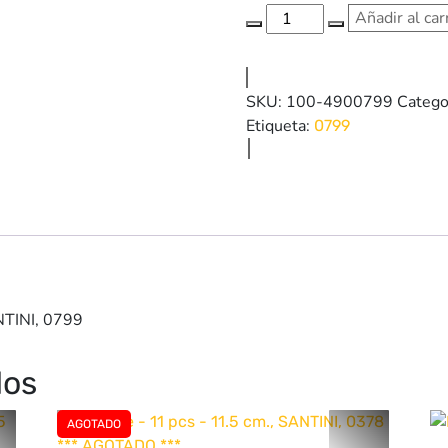
Cantidad
Añadir al car
de
Aldeanos
oficios
SKU:
100-4900799
Catego
varios
Etiqueta:
0799
-
3
Pz
-
15
cm.,
SANTINI,
0799
ANTINI, 0799
dos
AGOTADO