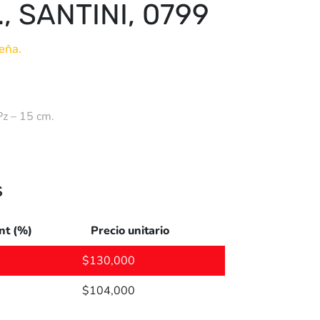
., SANTINI, 0799
eña.
Pz – 15 cm.
s
nt (%)
Precio unitario
$
130,000
$
104,000