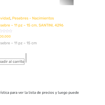
uick View
,
vidad
Pesebres - Nacimientos
sebre – 11 pz – 15 cm, SANTINI, 4296
lorado
00,000
n
sebre – 11 pz – 15 cm
adir al carrito
stica para ver la lista de precios y luego puede