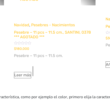
Q
Quick View
Na
,
Navidad
Pesebres - Nacimientos
Pe
Pesebre – 11 pcs – 11.5 cm., SANTINI, 0378
*** AGOTADO ***
Va
$
3
co
0
Pe
de
Valorado
$
180,000
5
con
0
Pesebre – 11 pcs – 11.5 cm.
de
5
Añ
Leer más
terística, como por ejemplo el color, primero elija la caracterí