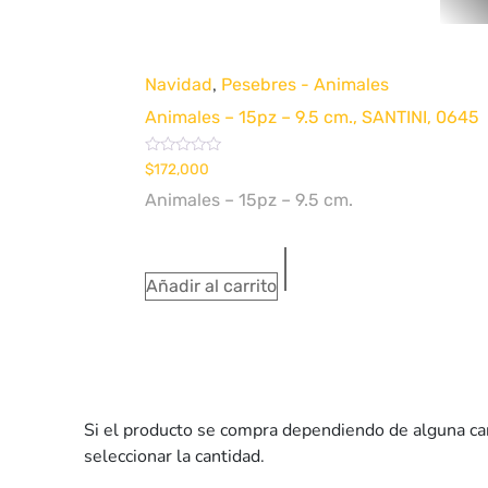
Quick View
,
Navidad
Pesebres - Animales
Animales – 15pz – 9.5 cm., SANTINI, 0645
Valorado
$
172,000
con
0
Animales – 15pz – 9.5 cm.
de
5
Añadir al carrito
Si el producto se compra dependiendo de alguna carac
seleccionar la cantidad.