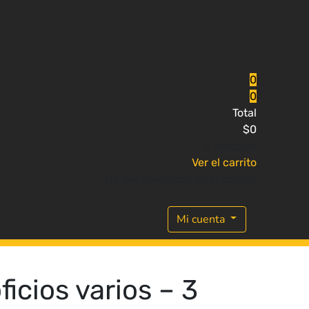
0
0
Total
$
0
0 artículos
Ver el carrito
No hay productos en el carrito.
Mi cuenta
icios varios – 3