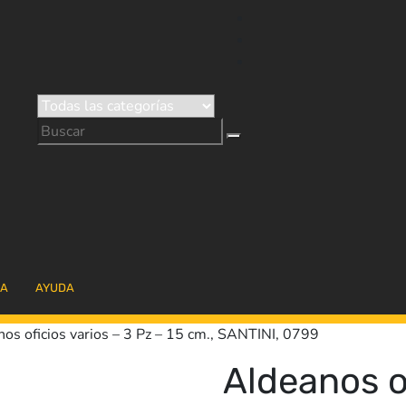
RA
AYUDA
os oficios varios – 3 Pz – 15 cm., SANTINI, 0799
Aldeanos of