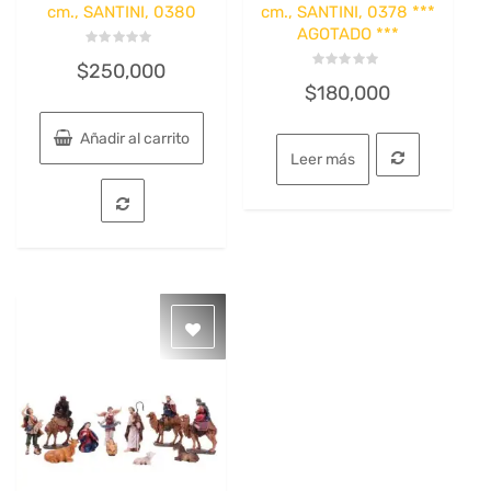
cm., SANTINI, 0380
cm., SANTINI, 0378 ***
AGOTADO ***
Valorado
$
250,000
con
Valorado
0
$
180,000
con
de
0
5
de
5
Añadir al carrito
Leer más