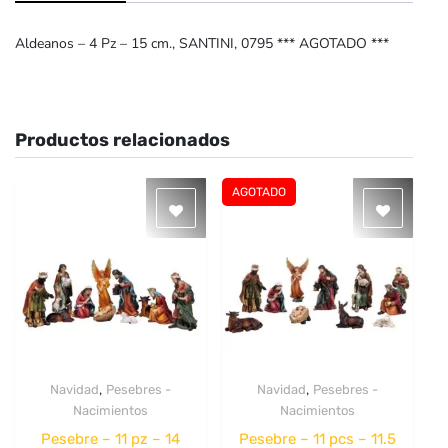
Aldeanos – 4 Pz – 15 cm., SANTINI, 0795 *** AGOTADO ***
Productos relacionados
AGOTADO
,
,
Navidad
Pesebres -
Navidad
Pesebres -
Quick View
Quick View
Nacimientos
Nacimientos
Pesebre – 11 pz – 14
Pesebre – 11 pcs – 11.5