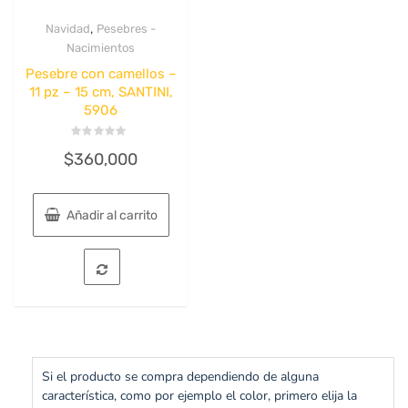
,
Navidad
Pesebres -
Quick View
Nacimientos
Pesebre con camellos –
11 pz – 15 cm, SANTINI,
5906
Valorado
$
360,000
con
0
de
5
Añadir al carrito
Si el producto se compra dependiendo de alguna
característica, como por ejemplo el color, primero elija la