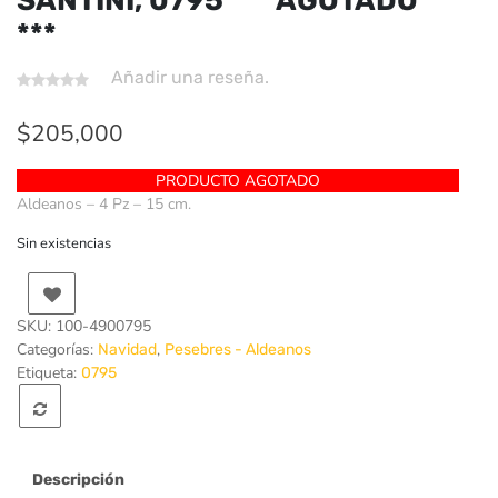
SANTINI, 0795 *** AGOTADO
***
Añadir una reseña.
$
205,000
PRODUCTO AGOTADO
Aldeanos – 4 Pz – 15 cm.
Sin existencias
SKU:
100-4900795
Categorías:
,
Navidad
Pesebres - Aldeanos
Etiqueta:
0795
Descripción