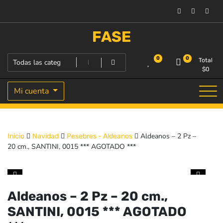
Saltar
al
contenido
FASE
0
0
Total
$
0
Mi cuenta
Aldeanos – 2 Pz –
Inicio
Navidad
Pesebres - Aldeanos
20 cm., SANTINI, 0015 *** AGOTADO ***
Aldeanos – 2 Pz – 20 cm.,
SANTINI, 0015 *** AGOTADO