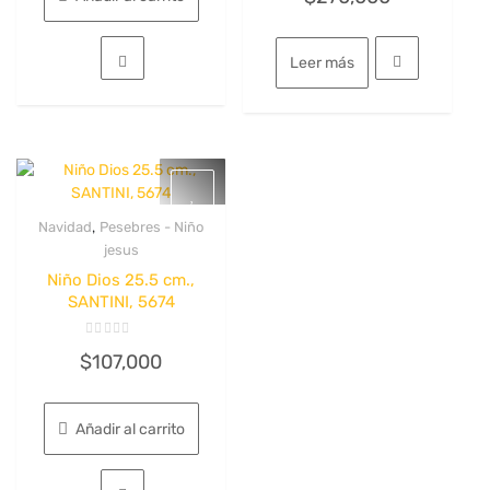
0
de
5
Leer más
,
Navidad
Pesebres - Niño
Quick View
jesus
Niño Dios 25.5 cm.,
SANTINI, 5674
Valorado
$
107,000
con
0
de
5
Añadir al carrito