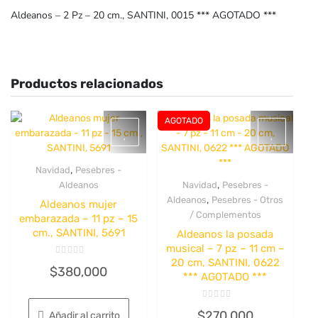
Aldeanos – 2 Pz – 20 cm., SANTINI, 0015 *** AGOTADO ***
Productos relacionados
AGOTADO
,
Navidad
Pesebres -
Quick View
,
Aldeanos
Navidad
Pesebres -
Quick View
,
Aldeanos
Pesebres - Otros
Aldeanos mujer
/ Complementos
embarazada – 11 pz – 15
cm., SANTINI, 5691
Aldeanos la posada
musical – 7 pz – 11 cm –
20 cm, SANTINI, 0622
Valorado
$
380,000
con
*** AGOTADO ***
0
de
5
Valorado
$
270,000
Añadir al carrito
con