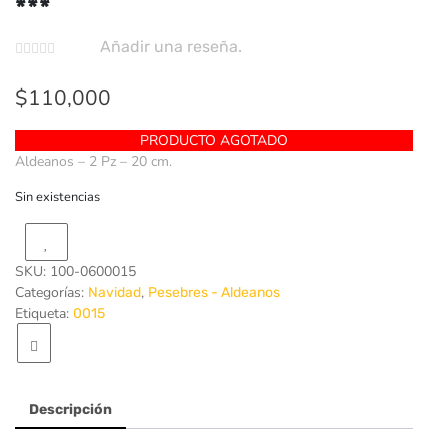
***
Añadir una reseña.
$
110,000
PRODUCTO AGOTADO
Aldeanos – 2 Pz – 20 cm.
Sin existencias
SKU:
100-0600015
Categorías:
,
Navidad
Pesebres - Aldeanos
Etiqueta:
0015
Descripción