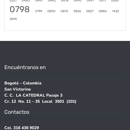
0321
0440
0441
0442
0478
0490
0491
0511
0530
0798
0799
0800
0810
0826
0827
0884
1422
3095
Encuéntranos en
Bogotá – Colombia
San Victorino
C. C. LA CATEDRAL Pasaje 3
Cr. 12 No. 11 – 35 Local 3501 (101)
Contactos
Cel. 316 436 9029