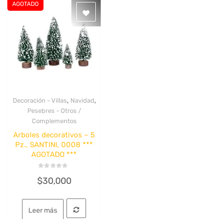
AGOTADO
,
,
Decoración - Villas
Navidad
Quick View
Pesebres - Otros /
Complementos
Arboles decorativos – 5
Pz., SANTINI, 0008 ***
AGOTADO ***
Valorado
$
30,000
con
0
de
5
Leer más